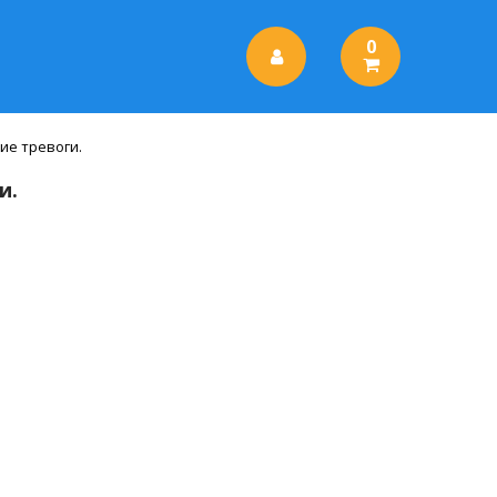
0
ие тревоги.
и.