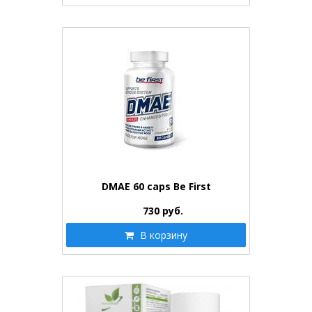
DMAE 60 caps Be First
730
руб.
В корзину