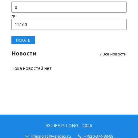
до
Новости
/
Все новости
Пока новостей нет
© LIFE IS LONG - 2026
lifeislong@yandex.ru
+7920-374-88-89