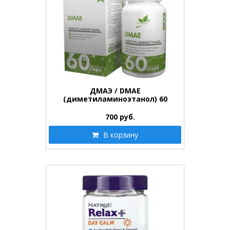
ДМАЭ / DMAE
(диметиламиноэтанол) 60
капс.Nature…
700
руб.
В корзину