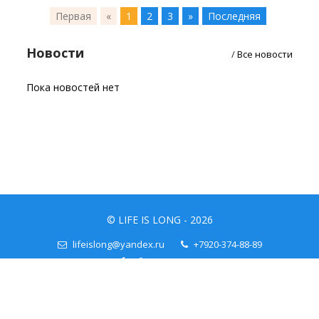
Первая
«
1
2
3
»
Последняя
Новости
/
Все новости
Пока новостей нет
© LIFE IS LONG - 2026
lifeislong@yandex.ru
+7920-374-88-89
Обратная свзяь