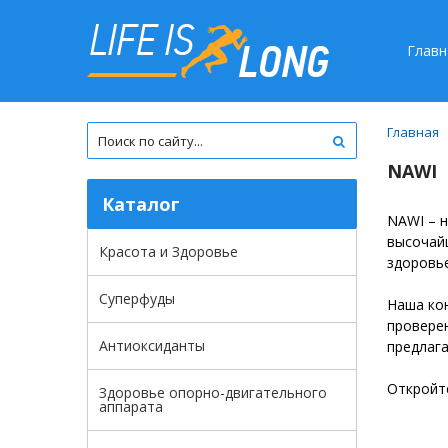
Главн
Главная
NAWI
Каталог
NAWI – 
высочайш
Красота и Здоровье
здоровье
Суперфуды
Наша кон
проверен
Антиоксиданты
предлага
Откройте
Здоровье опорно-двигательного
аппарата